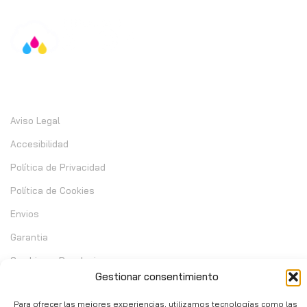
Información
Aviso Legal
Accesibilidad
Política de Privacidad
Política de Cookies
Envios
Garantia
Cambios y Devoluciones
Gestionar consentimiento
Contacto
Para ofrecer las mejores experiencias, utilizamos tecnologías como las