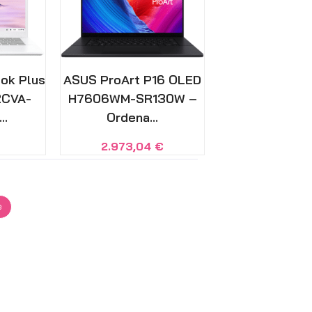
ok Plus
ASUS ProArt P16 OLED
2CVA-
H7606WM-SR130W –
..
Ordena...
2.973,04
€
e