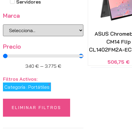
Servidores
Marca
ASUS Chrome
CM14 Flip
Precio
CL1402FM2A-EC0
506,75
€
340
€
—
3.775
€
Filtros Activos:
×
Categoría
:
Portátiles
ELIMINAR FILTROS