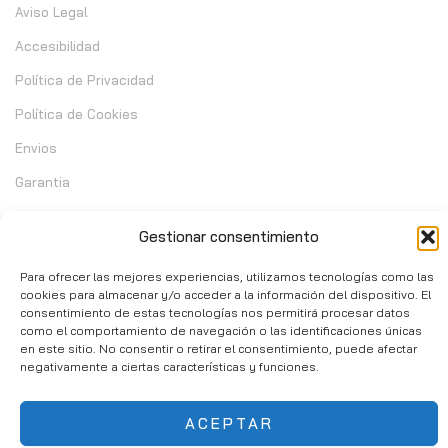
Aviso Legal
Accesibilidad
Política de Privacidad
Política de Cookies
Envios
Garantia
Cambios y Devoluciones
Gestionar consentimiento
Contacto
Para ofrecer las mejores experiencias, utilizamos tecnologías como las
cookies para almacenar y/o acceder a la información del dispositivo. El
consentimiento de estas tecnologías nos permitirá procesar datos
C/ Telera de Cortijo Chico 14 - Mijas 29651
como el comportamiento de navegación o las identificaciones únicas
en este sitio. No consentir o retirar el consentimiento, puede afectar
951 10 02 37
negativamente a ciertas características y funciones.
info@consumibleshop.es
ACEPTAR