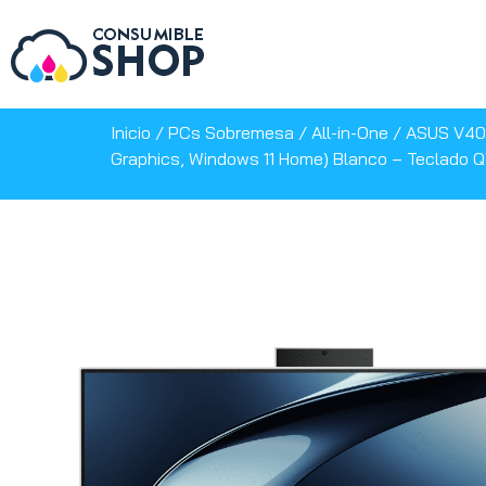
Inicio
/
PCs Sobremesa
/
All-in-One
/ ASUS V400
Graphics, Windows 11 Home) Blanco – Teclado