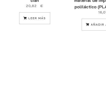
cian
material de im
20,82
€
poliláctico (PL
16
LEER MÁS
AÑADIR 