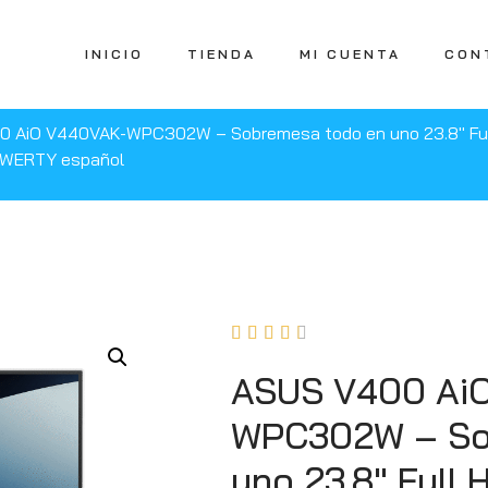
INICIO
TIENDA
MI CUENTA
CON
 AiO V440VAK-WPC302W – Sobremesa todo en uno 23.8″ Full 
 QWERTY español





ASUS V400 Ai
WPC302W – So
uno 23.8″ Full 