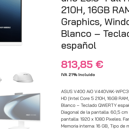
210H, 16GB RA
Graphics, Wind
Blanco – Tecl
español
813,85
€
IVA 21% Incluido
ASUS V400 AiO V440VAK-WPC302
HD (Intel Core 5 210H, 16GB RAM
Blanco – Teclado QWERTY españo
Diagonal de la pantalla: 60,5 cm 
pantalla: 1920 x 1080 Pixeles. Fa
Memoria interna: 16 GB, Tipo de