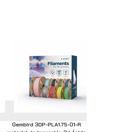
Gembird 3DP-PLA1.75-01-R
Lenovo V15