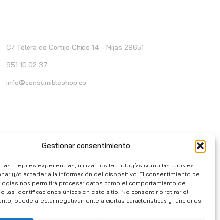
ontacto
C/ Telera de Cortijo Chico 14 - Mijas 29651
951 10 02 37
info@consumibleshop.es
Gestionar consentimiento
r las mejores experiencias, utilizamos tecnologías como las cookies
nar y/o acceder a la información del dispositivo. El consentimiento de
ologías nos permitirá procesar datos como el comportamiento de
 las identificaciones únicas en este sitio. No consentir o retirar el
nto, puede afectar negativamente a ciertas características y funciones.