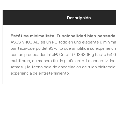
Descripción
Estética minimalista. Funcionalidad bien pensada
ASUS V400 AiO es un PC todo en uno elegante y minimali
pantalla-cuerpo del 93%, lo que amplifica su experienci
con un procesador Intel® Core™ i7-13620H y hasta 64 G
multitarea, de manera fluida y eficiente. La conectividad 
Atmos y la tecnología de cancelación de ruido bidireccio
experiencia de entretenimiento.