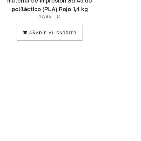
material de impresión 3d Ácido
Core™ i5 i5-
poliláctico (PLA) Rojo 1,4 kg
39,6 cm (15.6
17,65
€
DDR5-SDRAM 5
6 (802.11ax)
AÑADIR AL CARRITO
Españ
97
L