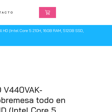
TACTO
HD (Intel Core 5 210H, 16GB RAM, 512GB SSD,
O V440VAK-
bremesa todo en
HD (Intel Core 5