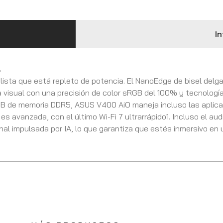
In
.
sta que está repleto de potencia. El NanoEdge de bisel delga
a visual con una precisión de color sRGB del 100% y tecnología
B de memoria DDR5, ASUS V400 AiO maneja incluso las aplica
es avanzada, con el último Wi-Fi 7 ultrarrápido1. Incluso el aud
nal impulsada por IA, lo que garantiza que estés inmersivo en 