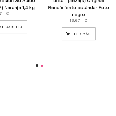
presión 3d Ácido
tinta 1 pieza(s) Original
A) Naranja 1,4 kg
Rendimiento estándar Foto
,07
€
negro
13,67
€
AL CARRITO
LEER MÁS