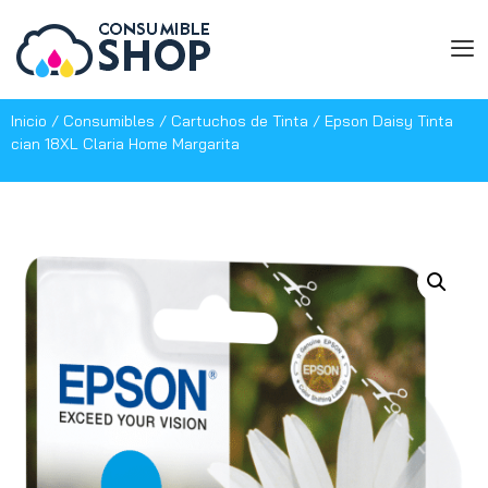
Inicio
/
Consumibles
/
Cartuchos de Tinta
/ Epson Daisy Tinta
cian 18XL Claria Home Margarita