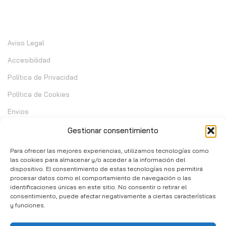
Información
Aviso Legal
Accesibilidad
Política de Privacidad
Política de Cookies
Envios
Garantia
Gestionar consentimiento
Cambios y Devoluciones
Para ofrecer las mejores experiencias, utilizamos tecnologías como
las cookies para almacenar y/o acceder a la información del
dispositivo. El consentimiento de estas tecnologías nos permitirá
Contacto
procesar datos como el comportamiento de navegación o las
identificaciones únicas en este sitio. No consentir o retirar el
consentimiento, puede afectar negativamente a ciertas características
C/ Telera de Cortijo Chico 14 - Mijas 29651
y funciones.
951 10 02 37