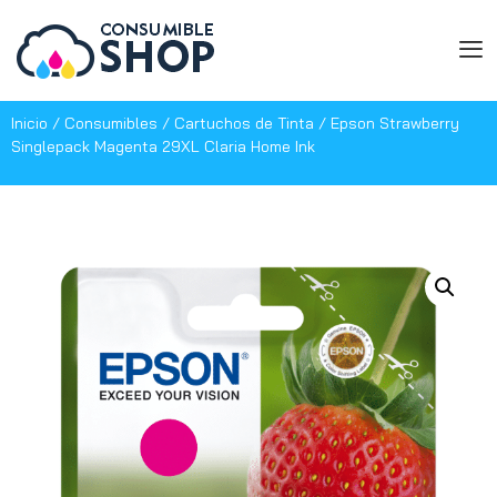
Inicio
/
Consumibles
/
Cartuchos de Tinta
/ Epson Strawberry
Singlepack Magenta 29XL Claria Home Ink