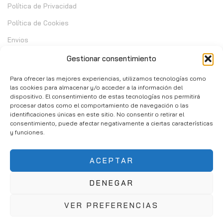
Política de Privacidad
Política de Cookies
Envios
Garantia
Gestionar consentimiento
Cambios y Devoluciones
Para ofrecer las mejores experiencias, utilizamos tecnologías como
las cookies para almacenar y/o acceder a la información del
dispositivo. El consentimiento de estas tecnologías nos permitirá
Contacto
procesar datos como el comportamiento de navegación o las
identificaciones únicas en este sitio. No consentir o retirar el
consentimiento, puede afectar negativamente a ciertas características
C/ Telera de Cortijo Chico 14 - Mijas 29651
y funciones.
951 10 02 37
ACEPTAR
info@consumibleshop.es
DENEGAR
VER PREFERENCIAS