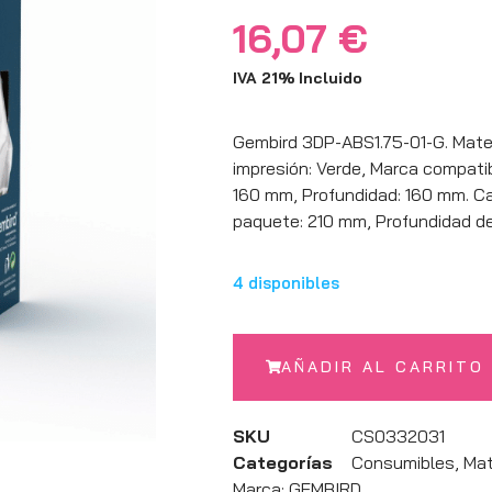
16,07
€
IVA 21% Incluido
Gembird 3DP-ABS1.75-01-G. Mater
impresión: Verde, Marca compatib
160 mm, Profundidad: 160 mm. Can
paquete: 210 mm, Profundidad d
4 disponibles
AÑADIR AL CARRITO
SKU
CS0332031
Categorías
Consumibles
,
Mat
Marca:
GEMBIRD