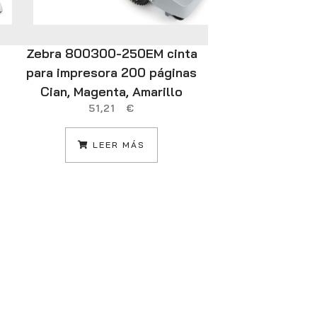
Zebra 800300-250EM cinta
HP Office
para impresora 200 páginas
Inalámbrico 
Cian, Magenta, Amarillo
Impresora, I
51,21
€
cara; Copia
38
LEER MÁS
AÑADIR