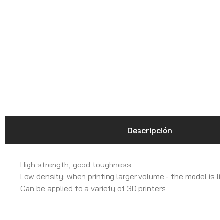
Descripción
High strength, good toughness
Low density: when printing larger volume - the model is l
Can be applied to a variety of 3D printers