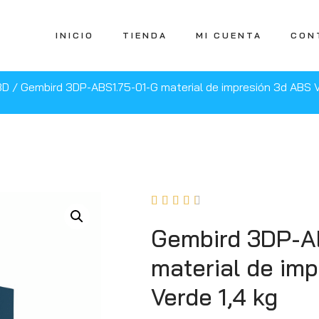
INICIO
TIENDA
MI CUENTA
CON
3D
/ Gembird 3DP-ABS1.75-01-G material de impresión 3d ABS V





Gembird 3DP-A
material de im
Verde 1,4 kg