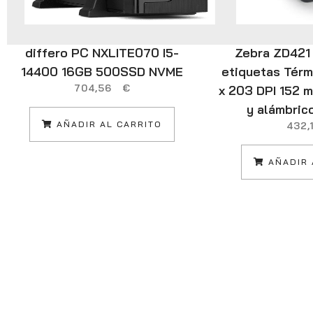
differo PC NXLITE070 I5-
Zebra ZD421
14400 16GB 500SSD NVME
etiquetas Térm
704,56
€
x 203 DPI 152 
y alámbric
AÑADIR AL CARRITO
432
AÑADIR 