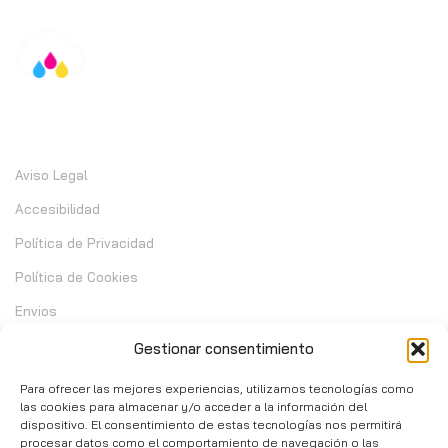
Información
Aviso Legal
Accesibilidad
Política de Privacidad
Política de Cookies
Envios
Garantia
Gestionar consentimiento
Cambios y Devoluciones
Para ofrecer las mejores experiencias, utilizamos tecnologías como
las cookies para almacenar y/o acceder a la información del
dispositivo. El consentimiento de estas tecnologías nos permitirá
Contacto
procesar datos como el comportamiento de navegación o las