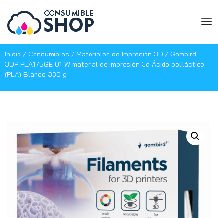
Inicio
/
Consumibles
/
Materiales de Impresión 3D
/ Gembird
3DP-PLA1.75GE-01-W material de impresión 3d Ácido poliláctico
(PLA) Blanco 330 g