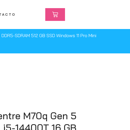
TACTO
B DDR5-SDRAM 512 GB SSD Windows 11 Pro Mini
entre M70q Gen 5
5 i5-14400T 16 GB