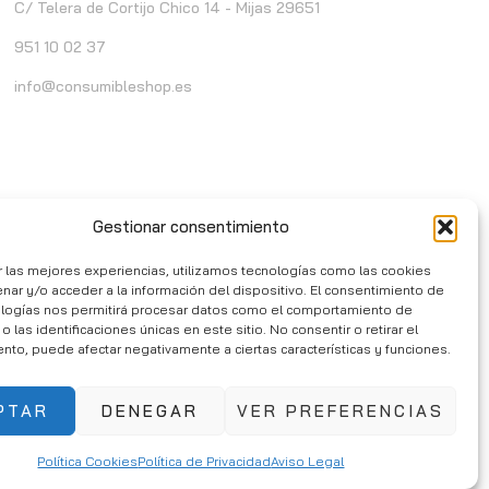
C/ Telera de Cortijo Chico 14 - Mijas 29651
951 10 02 37
info@consumibleshop.es
Gestionar consentimiento
r las mejores experiencias, utilizamos tecnologías como las cookies
nar y/o acceder a la información del dispositivo. El consentimiento de
ologías nos permitirá procesar datos como el comportamiento de
 las identificaciones únicas en este sitio. No consentir o retirar el
nto, puede afectar negativamente a ciertas características y funciones.
PTAR
DENEGAR
VER PREFERENCIAS
Política Cookies
Política de Privacidad
Aviso Legal