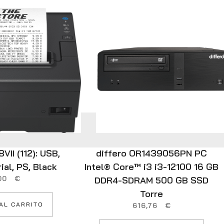
II (112): USB,
differo OR1439056PN PC
ial, PS, Black
Intel® Core™ i3 i3-12100 16 GB
,00
€
DDR4-SDRAM 500 GB SSD
Torre
AL CARRITO
616,76
€