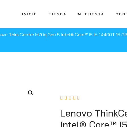
INICIO
TIENDA
MI CUENTA
CON
ovo ThinkCentre M70q Gen 5 Intel® Core™ i5 i5-14400T 16 G





Lenovo ThinkC
Intel® Core™ i