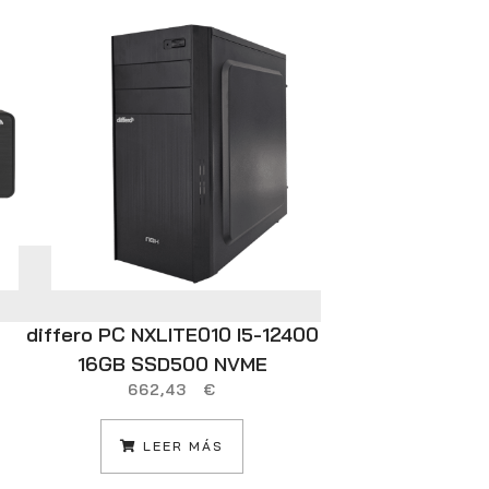
differo PC NXLITE010 I5-12400
ASUS Vivo
16GB SSD500 NVME
D1605NA
662,43
€
Ordenador P
(AMD Ryzen 5
LEER MÁS
512GB SSD,
Windows 11 Ho