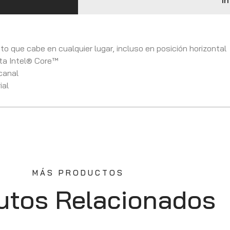
In
o que cabe en cualquier lugar, incluso en posición horizontal
ta Intel® Core™
 canal
ial
MÁS PRODUCTOS
utos Relacionados