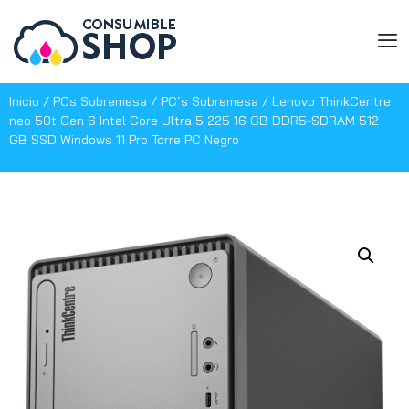
Inicio
/
PCs Sobremesa
/
PC´s Sobremesa
/ Lenovo ThinkCentre
neo 50t Gen 6 Intel Core Ultra 5 225 16 GB DDR5-SDRAM 512
GB SSD Windows 11 Pro Torre PC Negro