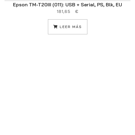
Epson TM-T20III (011): USB + Serial, PS, Blk, EU
181,65
€
LEER MÁS