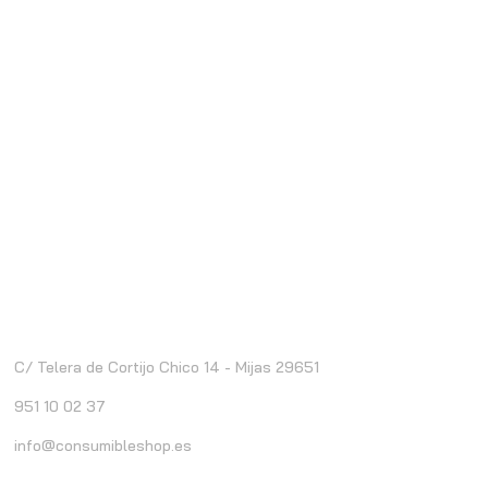
ontacto
C/ Telera de Cortijo Chico 14 - Mijas 29651
951 10 02 37
info@consumibleshop.es