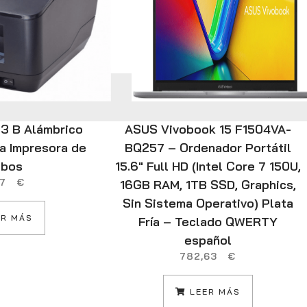
83 B Alámbrico
ASUS Vivobook 15 F1504VA-
ta Impresora de
BQ257 – Ordenador Portátil
ibos
15.6″ Full HD (Intel Core 7 150U,
,27
€
16GB RAM, 1TB SSD, Graphics,
Sin Sistema Operativo) Plata
R MÁS
Fría – Teclado QWERTY
español
782,63
€
LEER MÁS