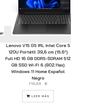
Lenovo V15 G5 IRL Intel Core 5
ASUS Vivoboo
120U Portátil 39,6 cm (15.6″)
BQ2871 – Ord
Full HD 16 GB DDR5-SDRAM 512
15.6″ Full HD
GB SSD Wi-Fi 6 (802.11ax)
16GB RAM, 51
Windows 11 Home Español
610M, Sin Si
Negro
Plata Fría –
710,03
€
es
1.0
LEER MÁS
L