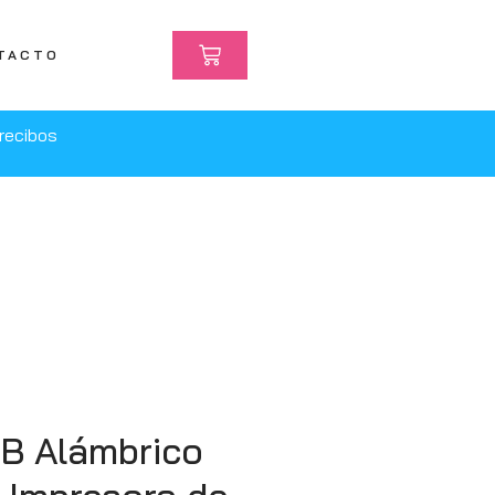
TACTO
recibos
 B Alámbrico