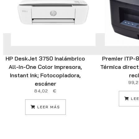
HP DeskJet 3750 Inalámbrico
Premier ITP-
All-in-One Color Impresora,
Térmica direc
Instant Ink; Fotocopiadora,
rec
99
escáner
84,02
€
LEE
LEER MÁS