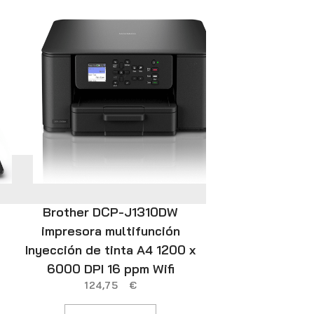
Brother DCP-J1310DW
Canon PI
impresora multifunción
Inyección de
Inyección de tinta A4 1200 x
1200 
9
6000 DPI 16 ppm Wifi
124,75
€
AÑADIR