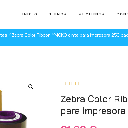
INICIO
TIENDA
MI CUENTA
CON
etas
/ Zebra Color Ribbon YMCKO cinta para impresora 250 pá





Zebra Color Ri
para impresora