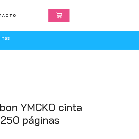
TACTO
ginas
bbon YMCKO cinta
 250 páginas