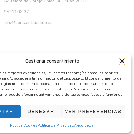
C/ Telera de Cortijo Chico 14 - Mijas 29651
951 10 02 37
info@consumibleshop.es
Gestionar consentimiento
r las mejores experiencias, utilizamos tecnologías como las cookies
nar y/o acceder a la información del dispositivo. El consentimiento de
ologías nos permitirá procesar datos como el comportamiento de
 las identificaciones únicas en este sitio. No consentir o retirar el
nto, puede afectar negativamente a ciertas características y funciones.
PTAR
DENEGAR
VER PREFERENCIAS
Política Cookies
Política de Privacidad
Aviso Legal