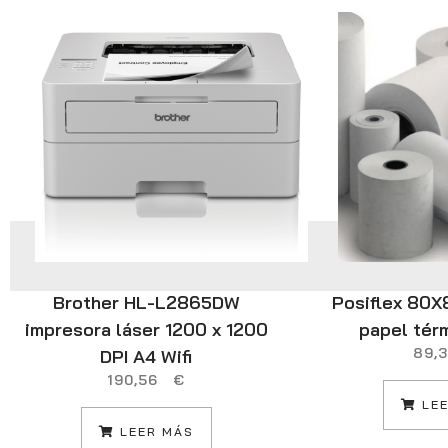
Brother HL-L2865DW
Posiflex 80
impresora láser 1200 x 1200
papel tér
89
DPI A4 Wifi
190,56
€
LEE
LEER MÁS