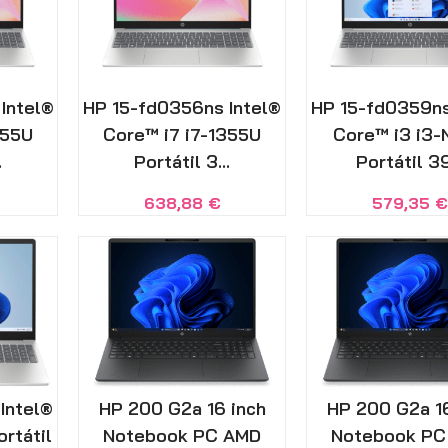
Intel®
HP 15-fd0356ns Intel®
HP 15-fd0359ns
355U
Core™ i7 i7-1355U
Core™ i3 i3
.
Portátil 3...
Portátil 39
638,88
€
579,35
Intel®
HP 200 G2a 16 inch
HP 200 G2a 16
rtátil
Notebook PC AMD
Notebook PC