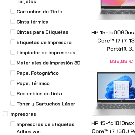
Tarjetas
Cartuchos de Tinta
Cinta térmica
Cintas para Etiquetas
HP 15-fd0060ns 
Core™ i7 i7-1
Etiquetas de Impresora
Portátil 3..
Limpiador de impresoras
638,88
€
Materiales de Impresión 3D
Papel Fotográfico
Papel Térmico
Recambios de tinta
Tóner y Cartuchos Láser
Impresoras
HP 15-fd1010nsx 
Impresoras de Etiquetas
Core™ i7 150U Po
Adhesivas