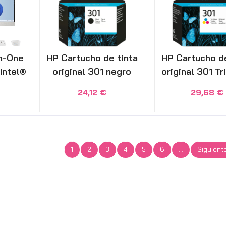
in-One
HP Cartucho de tinta
HP Cartucho de
Intel®
original 301 negro
original 301 Tr
24,12
€
29,68
€
1
2
3
4
5
6
…
Siguient