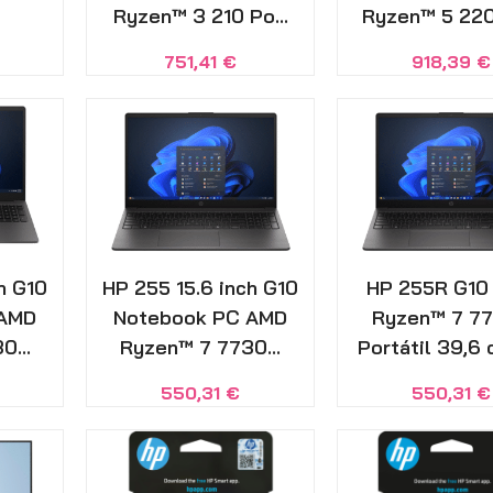
Ryzen™ 3 210 Po...
Ryzen™ 5 220 
751,41
€
918,39
€
h G10
HP 255 15.6 inch G10
HP 255R G10
 AMD
Notebook PC AMD
Ryzen™ 7 7
0...
Ryzen™ 7 7730...
Portátil 39,6 c
550,31
€
550,31
€