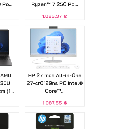
Po...
Ryzen™ 7 250 Po...
1.085,37
€
 AMD
HP 27 inch All-in-One
735U
27-cr0129ns PC Intel®
m (1...
Core™...
1.087,55
€