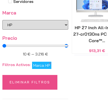
Servidores
Marca
HP 27 inch All-
27-cr0130ns PC 
Precio
Core™...
913,31
€
10
€
—
3.216
€
×
Filtros Activos:
Marca
:
HP
ELIMINAR FILTROS