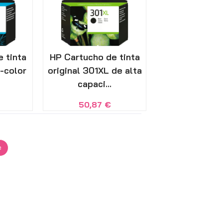
 tinta
HP Cartucho de tinta
i-color
original 301XL de alta
capaci...
50,87
€
e