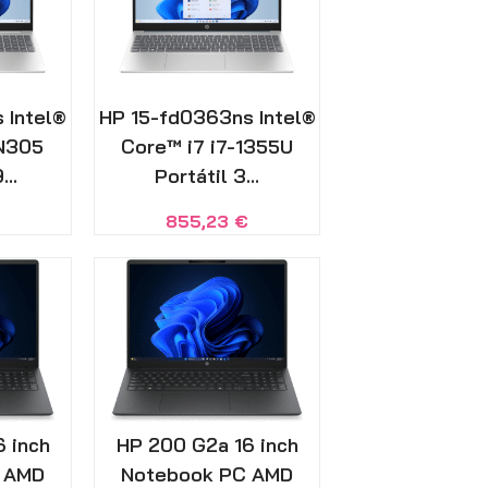
 Intel®
HP 15-fd0363ns Intel®
-N305
Core™ i7 i7-1355U
...
Portátil 3...
€
855,23
€
 inch
HP 200 G2a 16 inch
 AMD
Notebook PC AMD