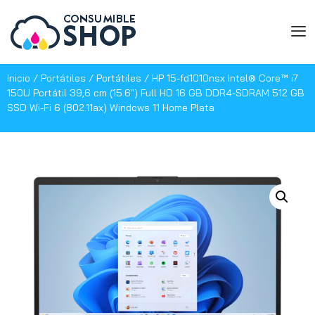
Inicio
/
Portátiles
/
Portátiles
/ HP 15-fd1010nsx Intel® Core™ i7
150U Portátil 39,6 cm (15.6″) Full HD 16 GB DDR4-SDRAM 512 GB
SSD Wi-Fi 6 (802.11ax) Windows 11 Home Plata