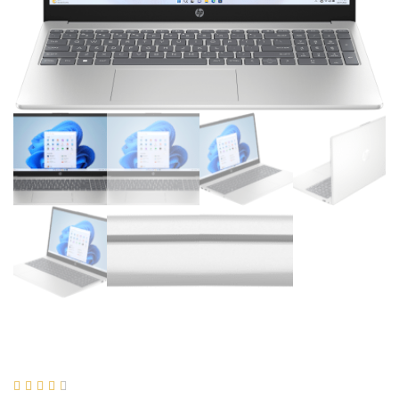




