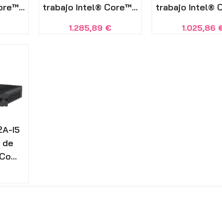
ore™...
trabajo Intel® Core™...
trabajo Intel® C
1.285,89
€
1.025,86
A-I5
 de
Co...