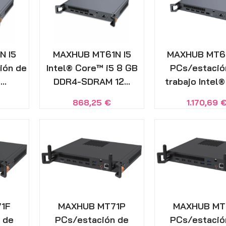
N I5
MAXHUB MT61N I5
MAXHUB MT61
ión de
Intel® Core™ i5 8 GB
PCs/estació
..
DDR4-SDRAM 12...
trabajo Intel® 
868,25
€
1.170,69
1F
MAXHUB MT71P
MAXHUB MT
 de
PCs/estación de
PCs/estació