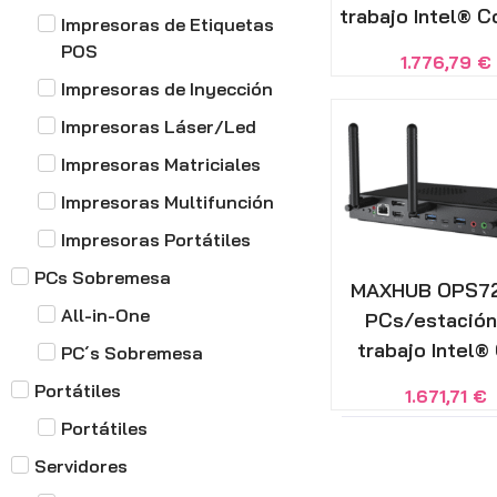
trabajo Intel® C
Impresoras de Etiquetas
POS
1.776,79
€
Impresoras de Inyección
Impresoras Láser/Led
Impresoras Matriciales
Impresoras Multifunción
Impresoras Portátiles
PCs Sobremesa
MAXHUB OPS72
All-in-One
PCs/estación
trabajo Intel® 
PC´s Sobremesa
Portátiles
1.671,71
€
Portátiles
Servidores