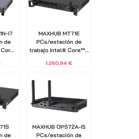
N-I7
MAXHUB MT71E
n de
PCs/estación de
Cor...
trabajo Intel® Core™...
€
1.260,94
€
71S
MAXHUB OPS72A-I5
n de
PCs/estación de