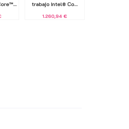
ore™...
trabajo Intel® Co...
€
1.260,94
€