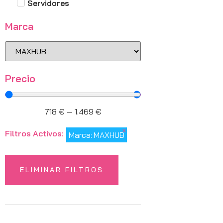
Servidores
Marca
Precio
718
€
—
1.469
€
×
Filtros Activos:
Marca
:
MAXHUB
ELIMINAR FILTROS