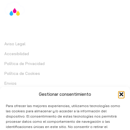
Información
Aviso Legal
Accesibilidad
Política de Privacidad
Política de Cookies
Envios
Garantia
Gestionar consentimiento
Cambios y Devoluciones
Para ofrecer las mejores experiencias, utilizamos tecnologías como
las cookies para almacenar y/o acceder a la información del
dispositivo. El consentimiento de estas tecnologías nos permitirá
Contacto
procesar datos como el comportamiento de navegación o las
identificaciones únicas en este sitio. No consentir o retirar el