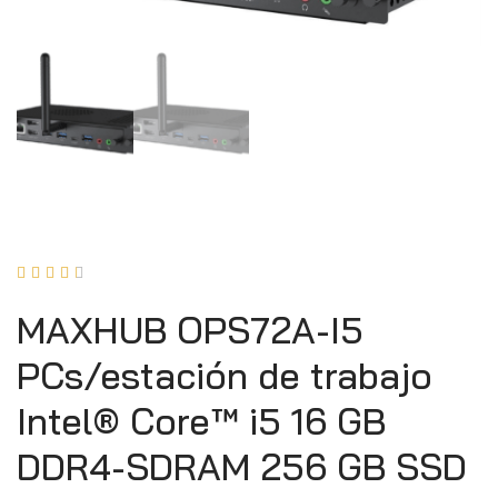





MAXHUB OPS72A-I5
PCs/estación de trabajo
Intel® Core™ i5 16 GB
DDR4-SDRAM 256 GB SSD