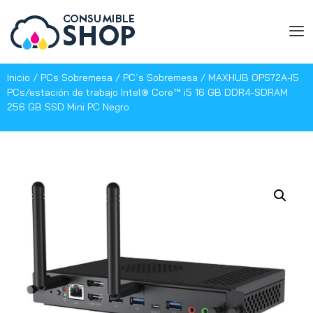
Inicio
/
PCs Sobremesa
/
PC´s Sobremesa
/ MAXHUB OPS72A-I5
PCs/estación de trabajo Intel® Core™ i5 16 GB DDR4-SDRAM
256 GB SSD Mini PC Negro