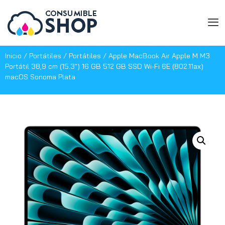
Inicio
/
Portátiles
/
Portátiles
/ Apple MacBook Air Apple M M3
Portátil 38,9 cm (15.3″) 16 GB 512 GB SSD Wi-Fi 6E (802.11ax)
macOS Sonoma Plata