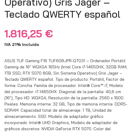
Operativo) Gris Jager –
Teclado QWERTY español
1.816,25
€
IVA 21% Incluido
ASUS TUF Gaming F16 TUF608JPR-QT031 – Ordenador Portátil
Gaming de 16″ WQXGA 165Hz (Intel Core i7-14650HX, 32GB RAM,
1TB SSD, RTX 5070 8GB, Sin Sistema Operativo) Gris Jager –
Teclado QWERTY español. Tipo de producto: Portátil, Factor de
forma: Concha. Familia de procesador: Intel® Core™ i7, Modelo
del procesador: i7-14650HX. Diagonal de la pantalla: 40,6 cm
(16″), Tipo HD: WQXGA, Resolución de la pantalla: 2560 x 1600
Pixeles. Memoria interna: 32 GB, Tipo de memoria interna: DDR5-
SDRAM. Capacidad total de almacenaje: 1 TB, Unidad de
almacenamiento: SSD. Modelo de adaptador gráfico
incorporado: Intel® UHD Graphics, Modelo de adaptador de
gráficos discretos: NVIDIA GeForce RTX 5070. Color del