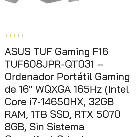





ASUS TUF Gaming F16
TUF608JPR-QT031 –
Ordenador Portátil Gaming
de 16″ WQXGA 165Hz (Intel
Core i7-14650HX, 32GB
RAM, 1TB SSD, RTX 5070
8GB, Sin Sistema