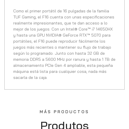
Como el primer portátil de 16 pulgadas de la familia
TUF Gaming, el F16 cuenta con unas especificaciones
realmente impresionantes, que te dan acceso a lo
mejor de los juegos. Con un Intel® Core™ i7 14650HX
y hasta una GPU NVIDIA® GeForce RTX™ 5070 para
portátiles, el F16 puede reproducir fácilmente los
juegos más recientes o mantener su flujo de trabajo
según lo programado. Junto con hasta 32 GB de
memoria DDR5 a 5600 MHz por ranura y hasta 1 TB de
almacenamiento PCIe Gen 4 ampliable, esta pequeña
máquina está lista para cualquier cosa, nada más
sacarla de la caja.
MÁS PRODUCTOS
Produtos