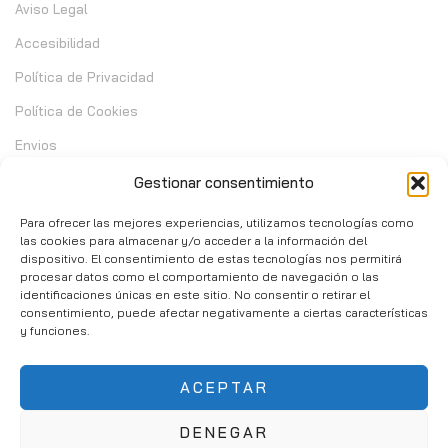
Aviso Legal
Accesibilidad
Política de Privacidad
Política de Cookies
Envios
Garantia
Gestionar consentimiento
Cambios y Devoluciones
Para ofrecer las mejores experiencias, utilizamos tecnologías como
las cookies para almacenar y/o acceder a la información del
dispositivo. El consentimiento de estas tecnologías nos permitirá
Contacto
procesar datos como el comportamiento de navegación o las
identificaciones únicas en este sitio. No consentir o retirar el
consentimiento, puede afectar negativamente a ciertas características
C/ Telera de Cortijo Chico 14 - Mijas 29651
y funciones.
951 10 02 37
ACEPTAR
info@consumibleshop.es
DENEGAR