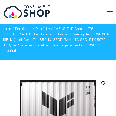
Inicio
/
Portátiles
/
Portátiles
/ ASUS TUF Gaming F16
TUF608JPR-QT031 – Ordenador Portátil Gaming de 16″ WQXGA
165Hz (Intel Core i7-14650HX, 32GB RAM, 1TB SSD, RTX 5070
8GB, Sin Sistema Operativo) Gris Jager – Teclado QWERTY
español