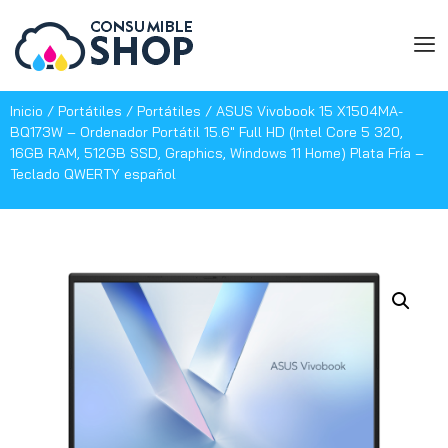
Inicio
/
Portátiles
/
Portátiles
/ ASUS Vivobook 15 X1504MA-
BQ173W – Ordenador Portátil 15.6″ Full HD (Intel Core 5 320,
16GB RAM, 512GB SSD, Graphics, Windows 11 Home) Plata Fría –
Teclado QWERTY español