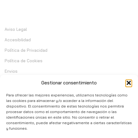
Información
Aviso Legal
Accesibilidad
Política de Privacidad
Política de Cookies
Envios
Garantia
Gestionar consentimiento
Cambios y Devoluciones
Para ofrecer las mejores experiencias, utilizamos tecnologías como
las cookies para almacenar y/o acceder a la información del
dispositivo. El consentimiento de estas tecnologías nos permitirá
Contacto
procesar datos como el comportamiento de navegación o las
identificaciones únicas en este sitio. No consentir o retirar el
consentimiento, puede afectar negativamente a ciertas características
C/ Telera de Cortijo Chico 14 - Mijas 29651
y funciones.
951 10 02 37