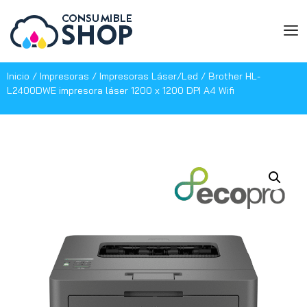
Inicio
/
Impresoras
/
Impresoras Láser/Led
/ Brother HL-
L2400DWE impresora láser 1200 x 1200 DPI A4 Wifi