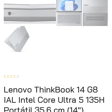





Lenovo ThinkBook 14 G8
IAL Intel Core Ultra 5 135H
Portátil 35,6 cm (14″)