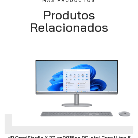
MÁS PRODUCTOS
Produtos
Relacionados
HP OmniStudio X 27-cs0015ns PC Intel Core Ultra 5