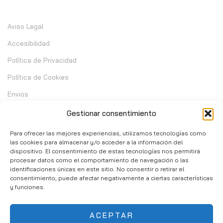
Información
Aviso Legal
Accesibilidad
Política de Privacidad
Política de Cookies
Envios
Garantia
Gestionar consentimiento
Cambios y Devoluciones
Para ofrecer las mejores experiencias, utilizamos tecnologías como
las cookies para almacenar y/o acceder a la información del
dispositivo. El consentimiento de estas tecnologías nos permitirá
Contacto
procesar datos como el comportamiento de navegación o las
identificaciones únicas en este sitio. No consentir o retirar el
consentimiento, puede afectar negativamente a ciertas características
C/ Telera de Cortijo Chico 14 - Mijas 29651
y funciones.
951 10 02 37
ACEPTAR
info@consumibleshop.es