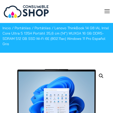
Inicio
/
Portátiles
/
Portátiles
/ Lenovo ThinkBook 14 G8 IAL Intel
Core Ultra 5 135H Portátil 35,6 cm (14″) WUXGA 16 GB DDR5-
SDRAM 512 GB SSD Wi-Fi 6E (802.11ax) Windows 11 Pro Español
Gris