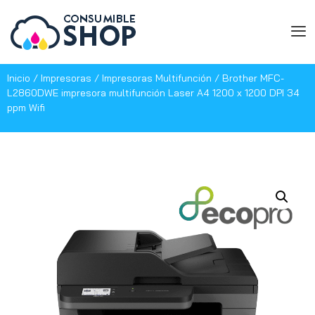
Inicio
/
Impresoras
/
Impresoras Multifunción
/ Brother MFC-
L2860DWE impresora multifunción Laser A4 1200 x 1200 DPI 34
ppm Wifi