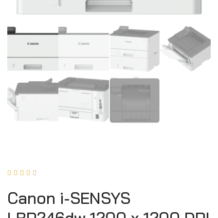





Canon i-SENSYS
LBP246dw 1200 x 1200 DPI