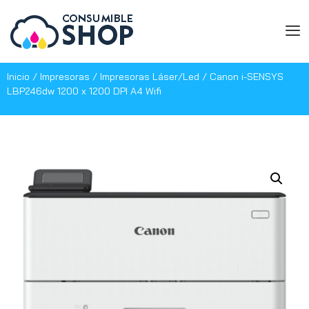
Inicio
/
Impresoras
/
Impresoras Láser/Led
/ Canon i-SENSYS
LBP246dw 1200 x 1200 DPI A4 Wifi