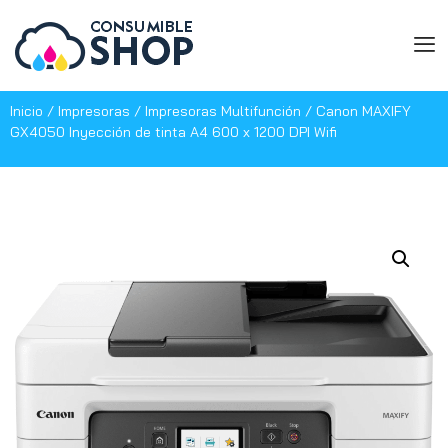
Inicio
/
Impresoras
/
Impresoras Multifunción
/ Canon MAXIFY
GX4050 Inyección de tinta A4 600 x 1200 DPI Wifi