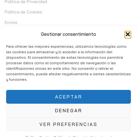
Política de Privacidad
Política de Cookies
Envios
Garantia
Gestionar consentimiento
Cambios y Devoluciones
Para ofrecer las mejores experiencias, utilizamos tecnologías como
las cookies para almacenar y/o acceder a la información del
dispositivo. El consentimiento de estas tecnologías nos permitirá
Contacto
procesar datos como el comportamiento de navegación o las
identificaciones únicas en este sitio. No consentir o retirar el
consentimiento, puede afectar negativamente a ciertas características
C/ Telera de Cortijo Chico 14 - Mijas 29651
y funciones.
951 10 02 37
ACEPTAR
info@consumibleshop.es
DENEGAR
VER PREFERENCIAS