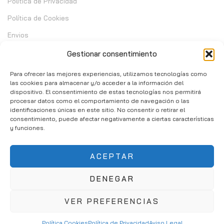
Política de Privacidad
Política de Cookies
Envios
Garantia
Gestionar consentimiento
Cambios y Devoluciones
Para ofrecer las mejores experiencias, utilizamos tecnologías como
las cookies para almacenar y/o acceder a la información del
dispositivo. El consentimiento de estas tecnologías nos permitirá
Contacto
procesar datos como el comportamiento de navegación o las
identificaciones únicas en este sitio. No consentir o retirar el
consentimiento, puede afectar negativamente a ciertas características
C/ Telera de Cortijo Chico 14 - Mijas 29651
y funciones.
951 10 02 37
ACEPTAR
info@consumibleshop.es
DENEGAR
VER PREFERENCIAS
Política Cookies
Política de Privacidad
Aviso Legal