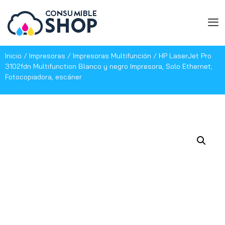
Inicio
/
Impresoras
/
Impresoras Multifunción
/ HP LaserJet Pro
3102fdn Multifunction Blanco y negro Impresora, Solo Ethernet;
Fotocopiadora, escáner