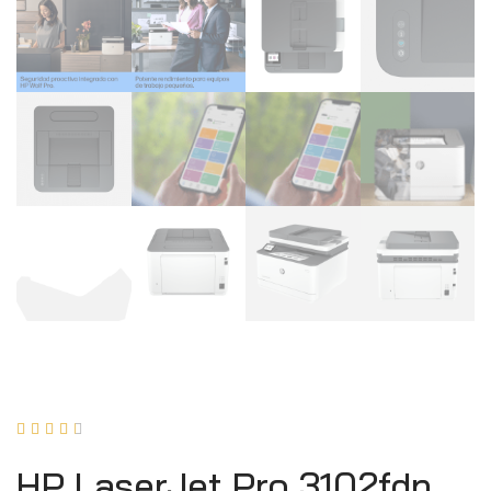





HP LaserJet Pro 3102fdn