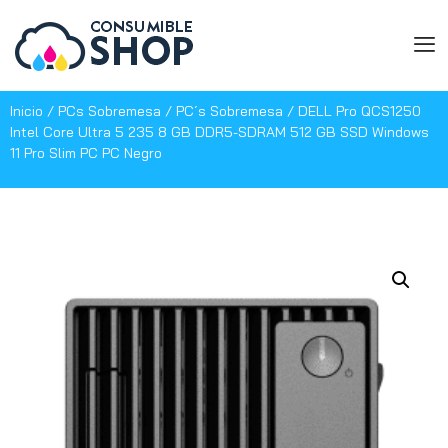
Inicio
/
PCs Sobremesa
/
PC´s Sobremesa
/ DELL Pro QCS1250
Intel Core Ultra 5 235 8 GB DDR5-SDRAM 512 GB SSD Windows
11 Pro Slim PC PC Negro