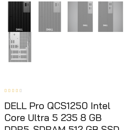





DELL Pro QCS1250 Intel
Core Ultra 5 235 8 GB
DDR5-SDRAM 512 GB SSD