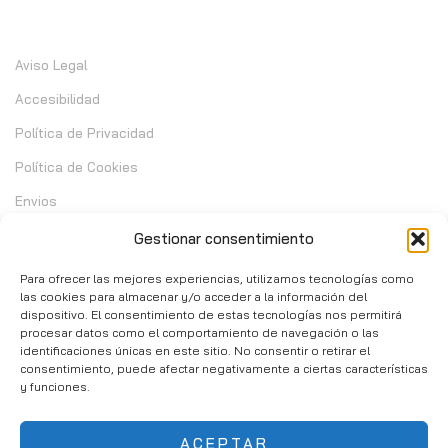
Información
Aviso Legal
Accesibilidad
Política de Privacidad
Política de Cookies
Envios
Garantia
Gestionar consentimiento
Cambios y Devoluciones
Para ofrecer las mejores experiencias, utilizamos tecnologías como
las cookies para almacenar y/o acceder a la información del
dispositivo. El consentimiento de estas tecnologías nos permitirá
Contacto
procesar datos como el comportamiento de navegación o las
identificaciones únicas en este sitio. No consentir o retirar el
consentimiento, puede afectar negativamente a ciertas características
C/ Telera de Cortijo Chico 14 - Mijas 29651
y funciones.
951 10 02 37
ACEPTAR
info@consumibleshop.es