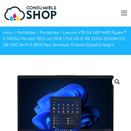
Inicio
/
Portátiles
/
Portátiles
/ Lenovo V15 G4 ABP AMD Ryzen™
5 5625U Portátil 39,6 cm (15.6″) Full HD 8 GB DDR4-SDRAM 512
GB SSD Wi-Fi 6 (802.11ax) Windows 11 Home Español Negro