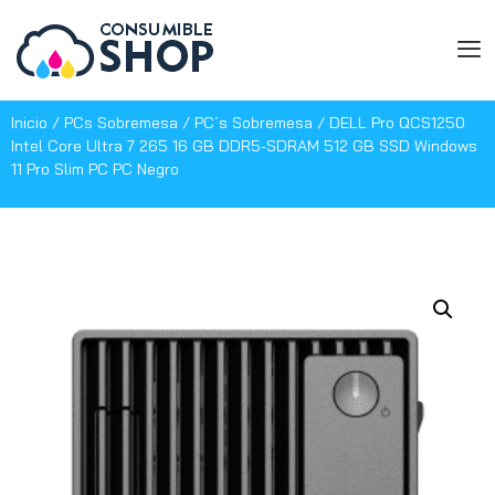
Inicio
/
PCs Sobremesa
/
PC´s Sobremesa
/ DELL Pro QCS1250
Intel Core Ultra 7 265 16 GB DDR5-SDRAM 512 GB SSD Windows
11 Pro Slim PC PC Negro