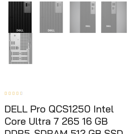





DELL Pro QCS1250 Intel
Core Ultra 7 265 16 GB
DDR5-SDRAM 512 GB SSD