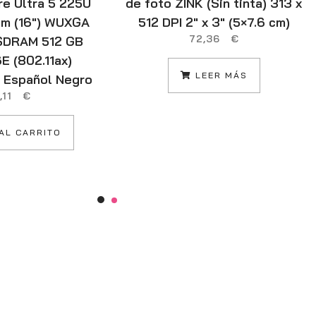
ore Ultra 5 225U
de foto ZINK (Sin tinta) 313 x
 cm (16″) WUXGA
512 DPI 2″ x 3″ (5×7.6 cm)
72,36
€
SDRAM 512 GB
E (802.11ax)
LEER MÁS
o Español Negro
8,11
€
AL CARRITO