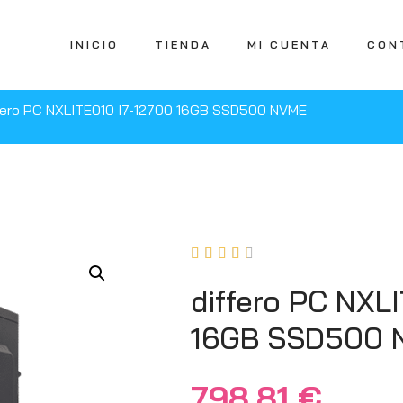
INICIO
TIENDA
MI CUENTA
CON
fero PC NXLITE010 I7-12700 16GB SSD500 NVME





differo PC NXL
16GB SSD500 
798,81
€