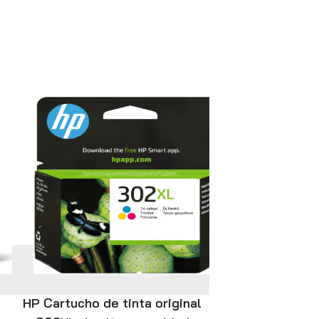
HP Cartucho de tinta original
Microsoft Su