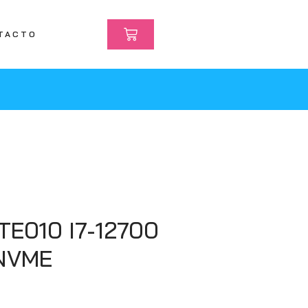
TACTO
ITE010 I7-12700
NVME