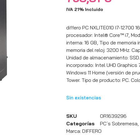
IVA 21% Incluido
differo PC NXLITE010 I7-12700 
procesador: Intel® Core™ i7, Mod
interna: 16 GB, Tipo de memoria
memoria del reloj: 3200 MHz. Ca
Unidad de almacenamiento: SSD.
incorporado: Intel UHD Graphics 
Windows 11 Home (versión de prue
Tower. Tipo de producto: PC. Col
Sin existencias
SKU
OR1639296
Categorías
PC´s Sobremesa
,
Marca:
DIFFERO