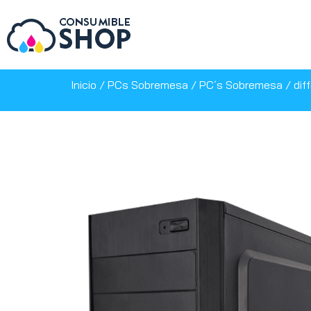
Inicio
/
PCs Sobremesa
/
PC´s Sobremesa
/ dif