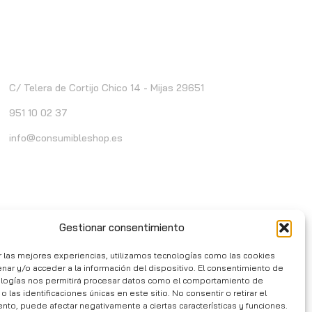
ontacto
C/ Telera de Cortijo Chico 14 - Mijas 29651
951 10 02 37
info@consumibleshop.es
Gestionar consentimiento
r las mejores experiencias, utilizamos tecnologías como las cookies
nar y/o acceder a la información del dispositivo. El consentimiento de
ologías nos permitirá procesar datos como el comportamiento de
 las identificaciones únicas en este sitio. No consentir o retirar el
nto, puede afectar negativamente a ciertas características y funciones.