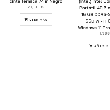
cinta térmica 74 m Negro
(Intel) Intel C
21,10
€
Portátil 40,6
16 GB DDR5-
LEER MÁS
SSD Wi-Fi 6
Windows 11 Pr
1.38
AÑADIR 