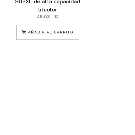
302XL de alta capacidad
Copilot+ PC I
tricolor
325 Portát
46,03
€
Pantalla táct
SDRAM 256 
AÑADIR AL CARRITO
(802.11be) 
Pl
1.9
L