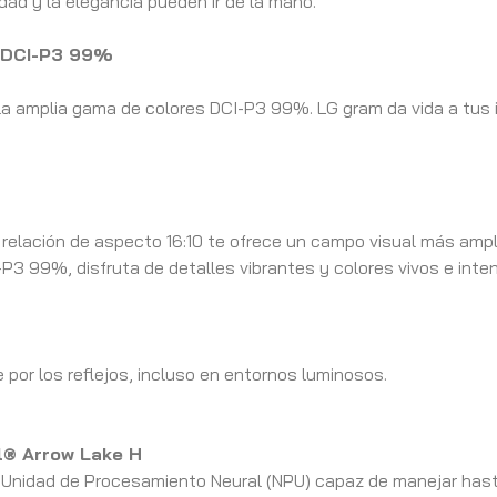
dad y la elegancia pueden ir de la mano.
a DCI-P3 99%
a amplia gama de colores DCI-P3 99%. LG gram da vida a tus i
 relación de aspecto 16:10 te ofrece un campo visual más amp
3 99%, disfruta de detalles vibrantes y colores vivos e inte
e por los reflejos, incluso en entornos luminosos.
el® Arrow Lake H
na Unidad de Procesamiento Neural (NPU) capaz de manejar has