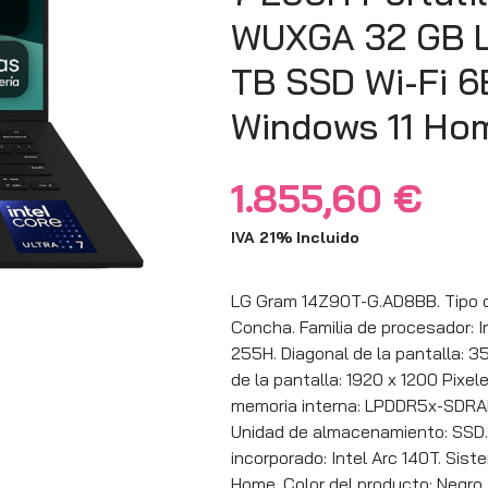
WUXGA 32 GB 
TB SSD Wi-Fi 6E
Windows 11 Ho
1.855,60
€
IVA 21% Incluido
LG Gram 14Z90T-G.AD8BB. Tipo de
Concha. Familia de procesador: I
255H. Diagonal de la pantalla: 3
de la pantalla: 1920 x 1200 Pixel
memoria interna: LPDDR5x-SDRAM
Unidad de almacenamiento: SSD.
incorporado: Intel Arc 140T. Sis
Home. Color del producto: Negro. 