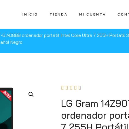
INICIO
TIENDA
MI CUENTA
CON
G.AD8BB ordenador portatil Intel Core Ultra 7 255H Portáti
pañol Negro





LG Gram 14Z90
ordenador porta
7 255H Portátil