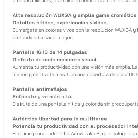
pruebas militares, este diseño demuestra que la durabili
Alta resolución WUXGA y amplia gama cromátic
Detalles nítidos, experiencias vívidas
Sumérgete en colores vivos con la resolución WUXGA y l
profundidad a cada imagen
Pantalla 16:10 de 14 pulgadas
Disfruta de cada momento visual
Aumenta tu productividad con una visión más amplia. La
menos y centrarte más. Con una cobertura de color DCI-P
Pantalla antirreflejos
Enfócate y ve más allá.
Disfruta de una pantalla nítida y colorida sin preocupart
Auténtica libertad para la multitarea
Potencia tu productividad con el procesador Int
El último procesador Intel Arrow Lake H, que incluye u