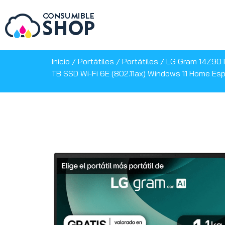
Inicio
/
Portátiles
/
Portátiles
/ LG Gram 14Z90T-
TB SSD Wi-Fi 6E (802.11ax) Windows 11 Home Es