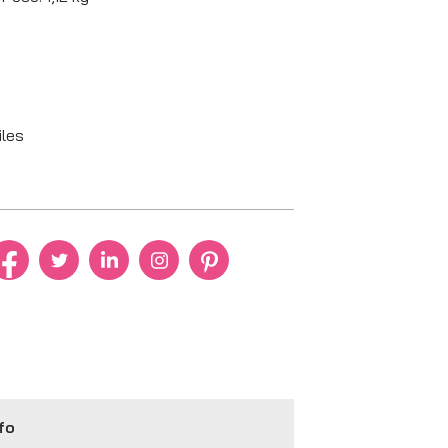
iles
fo