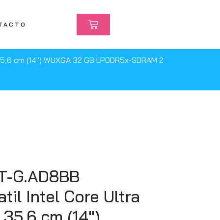
TACTO
l 35,6 cm (14″) WUXGA 32 GB LPDDR5x-SDRAM 2
T-G.AD8BB
til Intel Core Ultra
 35,6 cm (14″)