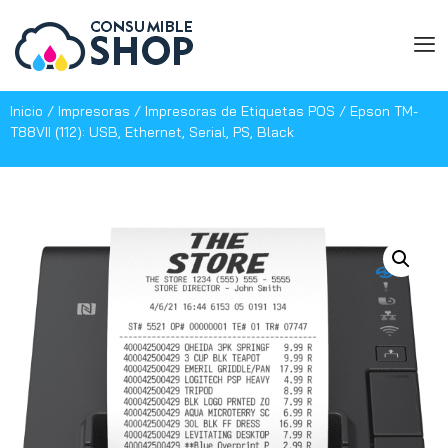
Inicio
/
Impresoras
/
Impresoras de Etiquetas POS
/ Epson TM-
T88VII (112): USB, Ethernet, Serial, PS, Black