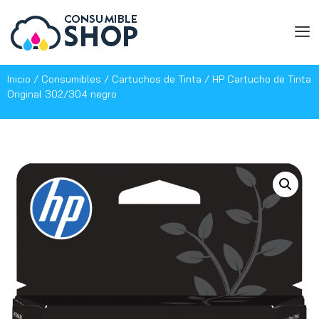
Inicio
/
Consumibles
/
Cartuchos de Tinta
/ HP Cartucho de Tinta
Original 302/304 negro