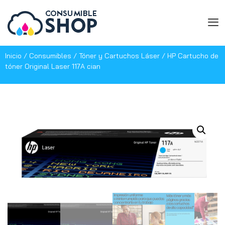
Inicio
/
Consumibles
/
Tóner y Cartuchos Láser
/ HP Cartucho de
tóner Original Laser 117A cian