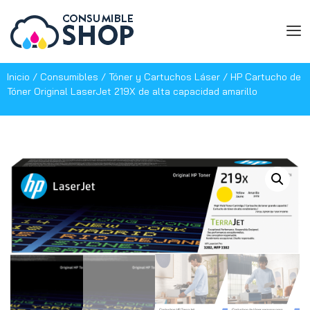
Inicio
/
Consumibles
/
Tóner y Cartuchos Láser
/ HP Cartucho de
Tóner Original LaserJet 219X de alta capacidad amarillo