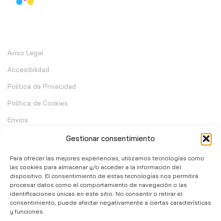
Información
Aviso Legal
Accesibilidad
Política de Privacidad
Política de Cookies
Envios
Garantia
Gestionar consentimiento
Cambios y Devoluciones
Para ofrecer las mejores experiencias, utilizamos tecnologías como
las cookies para almacenar y/o acceder a la información del
dispositivo. El consentimiento de estas tecnologías nos permitirá
Contacto
procesar datos como el comportamiento de navegación o las
identificaciones únicas en este sitio. No consentir o retirar el
consentimiento, puede afectar negativamente a ciertas características
C/ Telera de Cortijo Chico 14 - Mijas 29651
y funciones.