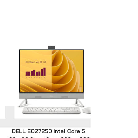
DELL EC27250 Intel Core 5
Lenovo Thin