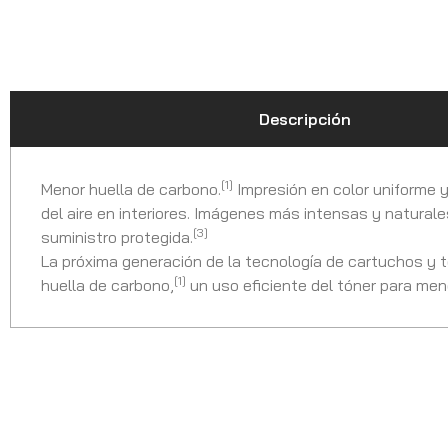
Descripción
[1]
Menor huella de carbono.
Impresión en color uniforme y
del aire en interiores. Imágenes más intensas y naturale
[3]
suministro protegida.
La próxima generación de la tecnología de cartuchos y 
[1]
huella de carbono,
un uso eficiente del tóner para men