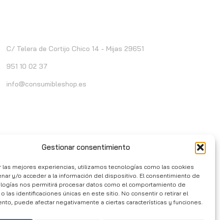
ontacto
C/ Telera de Cortijo Chico 14 - Mijas 29651
951 10 02 37
info@consumibleshop.es
Gestionar consentimiento
r las mejores experiencias, utilizamos tecnologías como las cookies
nar y/o acceder a la información del dispositivo. El consentimiento de
ologías nos permitirá procesar datos como el comportamiento de
 las identificaciones únicas en este sitio. No consentir o retirar el
nto, puede afectar negativamente a ciertas características y funciones.