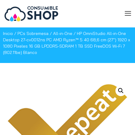
Inicio
/
PCs Sobremesa
/
All-in-One
/ HP OmniStudio All-in-One
Desktop 27-cv0012ns PC AMD Ryzen™ 5 40 68,6 cm (27″) 1920 x
1080 Pixeles 16 GB LPDDR5-SDRAM 1 TB SSD FreeDOS Wi-Fi 7
(802.11be) Blanco