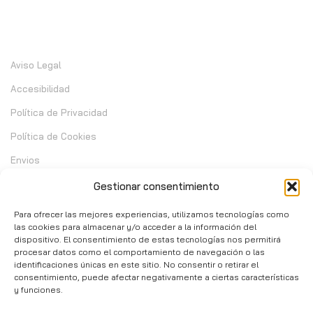
Información
Aviso Legal
Accesibilidad
Política de Privacidad
Política de Cookies
Envios
Garantia
Gestionar consentimiento
Cambios y Devoluciones
Para ofrecer las mejores experiencias, utilizamos tecnologías como
las cookies para almacenar y/o acceder a la información del
dispositivo. El consentimiento de estas tecnologías nos permitirá
Contacto
procesar datos como el comportamiento de navegación o las
identificaciones únicas en este sitio. No consentir o retirar el
consentimiento, puede afectar negativamente a ciertas características
C/ Telera de Cortijo Chico 14 - Mijas 29651
y funciones.
951 10 02 37