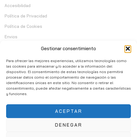
Accesibilidad
Política de Privacidad
Política de Cookies
Envios
Garantia
Gestionar consentimiento
Cambios y Devoluciones
Para ofrecer las mejores experiencias, utilizamos tecnologías como
las cookies para almacenar y/o acceder a la información del
dispositivo. El consentimiento de estas tecnologías nos permitirá
Contacto
procesar datos como el comportamiento de navegación o las
identificaciones únicas en este sitio. No consentir o retirar el
consentimiento, puede afectar negativamente a ciertas características
C/ Telera de Cortijo Chico 14 - Mijas 29651
y funciones.
951 10 02 37
ACEPTAR
info@consumibleshop.es
DENEGAR