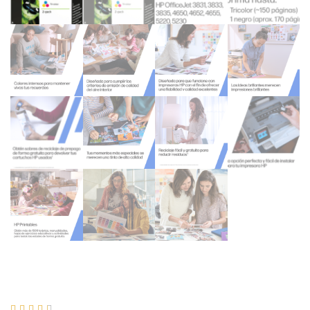




