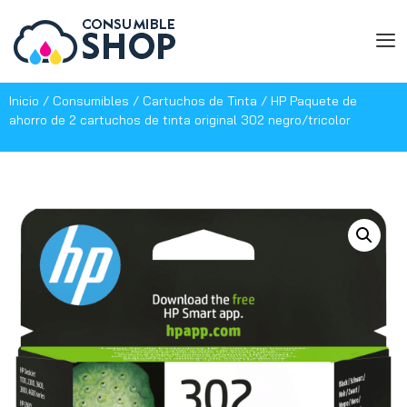
Inicio
/
Consumibles
/
Cartuchos de Tinta
/ HP Paquete de
ahorro de 2 cartuchos de tinta original 302 negro/tricolor