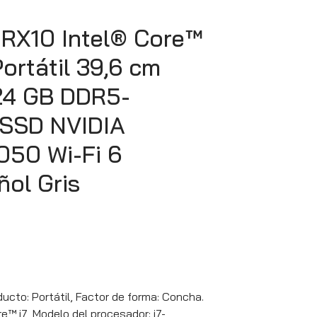
IRX10 Intel® Core™
ortátil 39,6 cm
 24 GB DDR5-
SSD NVIDIA
050 Wi-Fi 6
ñol Gris
ucto: Portátil, Factor de forma: Concha.
e™ i7, Modelo del procesador: i7-