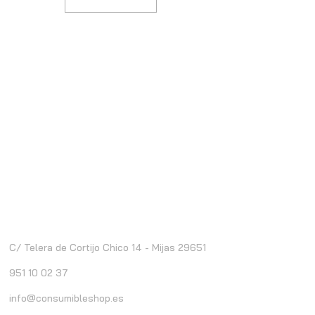
ontacto
C/ Telera de Cortijo Chico 14 - Mijas 29651
951 10 02 37
info@consumibleshop.es