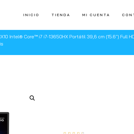
INICIO
TIENDA
MI CUENTA
CON
X10 Intel® Core™ i7 i7-13650HX Portátil 39,6 cm (15.6″) Ful
is