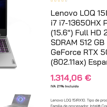





Lenovo LOQ 15
i7 i7-13650HX P
(15.6″) Full HD
SDRAM 512 GB 
GeForce RTX 5
(802.11ax) Espa
1.314,06
€
IVA 21% Incluido
Lenovo LOQ 15IRX10. Tipo de prod
Familia de procesador: Intel® Cor