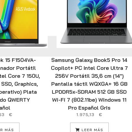
k 15 F1504VA-
Samsung Galaxy Book5 Pro 14
nador Portátil
Copilot+ PC Intel Core Ultra 7
ntel Core 7 150U,
256V Portátil 35,6 cm (14″)
 SSD, Graphics,
Pantalla táctil WQXGA+ 16 GB
perativo) Plata
LPDDR5x-SDRAM 512 GB SSD
lado QWERTY
Wi-Fi 7 (802.11be) Windows 11
añol
Pro Español Gris
,63
€
1.975,13
€
R MÁS
LEER MÁS