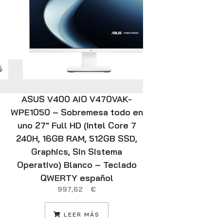
ASUS V400 AiO V470VAK-
Ewent EW561
WPE1050 – Sobremesa todo en
imp
3
uno 27″ Full HD (Intel Core 7
240H, 16GB RAM, 512GB SSD,
L
Graphics, Sin Sistema
Operativo) Blanco – Teclado
QWERTY español
997,62
€
LEER MÁS