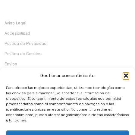
Información
Aviso Legal
Accesibilidad
Política de Privacidad
Política de Cookies
Envios
Garantia
Gestionar consentimiento
Cambios y Devoluciones
Para ofrecer las mejores experiencias, utilizamos tecnologías como
las cookies para almacenar y/o acceder a la información del
dispositivo. El consentimiento de estas tecnologías nos permitirá
Contacto
procesar datos como el comportamiento de navegación o las
identificaciones únicas en este sitio. No consentir o retirar el
consentimiento, puede afectar negativamente a ciertas características
C/ Telera de Cortijo Chico 14 - Mijas 29651
y funciones.
951 10 02 37