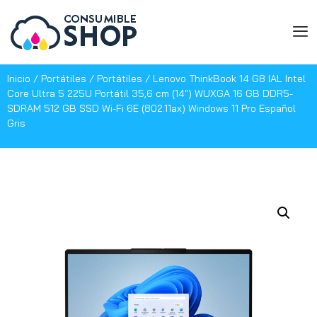
Inicio
/
Portátiles
/
Portátiles
/ Lenovo ThinkBook 14 G8 IAL Intel
Core Ultra 5 225U Portátil 35,6 cm (14″) WUXGA 16 GB DDR5-
SDRAM 512 GB SSD Wi-Fi 6E (802.11ax) Windows 11 Pro Español
Gris