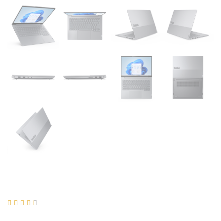




