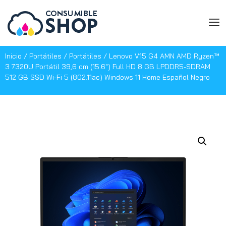
Inicio
/
Portátiles
/
Portátiles
/ Lenovo V15 G4 AMN AMD Ryzen™
3 7320U Portátil 39,6 cm (15.6″) Full HD 8 GB LPDDR5-SDRAM
512 GB SSD Wi-Fi 5 (802.11ac) Windows 11 Home Español Negro