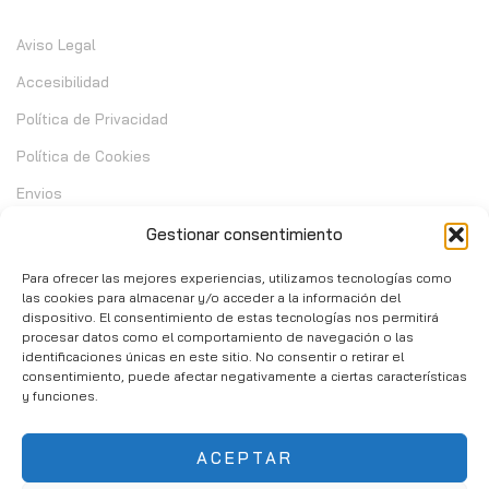
Aviso Legal
Accesibilidad
Política de Privacidad
Política de Cookies
Envios
Garantia
Gestionar consentimiento
Cambios y Devoluciones
Para ofrecer las mejores experiencias, utilizamos tecnologías como
las cookies para almacenar y/o acceder a la información del
dispositivo. El consentimiento de estas tecnologías nos permitirá
Contacto
procesar datos como el comportamiento de navegación o las
identificaciones únicas en este sitio. No consentir o retirar el
consentimiento, puede afectar negativamente a ciertas características
C/ Telera de Cortijo Chico 14 - Mijas 29651
y funciones.
951 10 02 37
ACEPTAR
info@consumibleshop.es