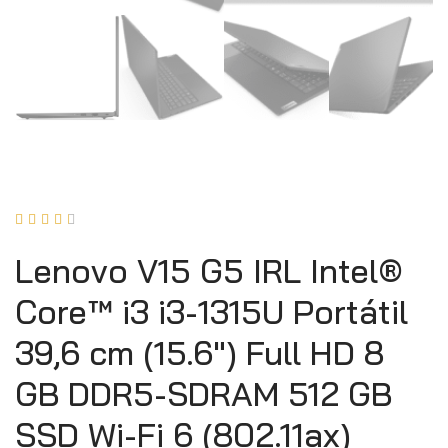





Lenovo V15 G5 IRL Intel®
Core™ i3 i3-1315U Portátil
39,6 cm (15.6″) Full HD 8
GB DDR5-SDRAM 512 GB
SSD Wi-Fi 6 (802.11ax)