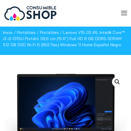
Inicio
/
Portátiles
/
Portátiles
/ Lenovo V15 G5 IRL Intel® Core™
i3 i3-1315U Portátil 39,6 cm (15.6″) Full HD 8 GB DDR5-SDRAM
512 GB SSD Wi-Fi 6 (802.11ax) Windows 11 Home Español Negro