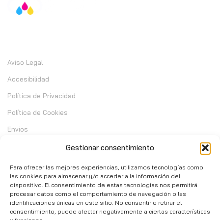
Información
Aviso Legal
Accesibilidad
Política de Privacidad
Política de Cookies
Envios
Garantia
Gestionar consentimiento
Cambios y Devoluciones
Para ofrecer las mejores experiencias, utilizamos tecnologías como
las cookies para almacenar y/o acceder a la información del
dispositivo. El consentimiento de estas tecnologías nos permitirá
Contacto
procesar datos como el comportamiento de navegación o las
identificaciones únicas en este sitio. No consentir o retirar el
consentimiento, puede afectar negativamente a ciertas características
C/ Telera de Cortijo Chico 14 - Mijas 29651