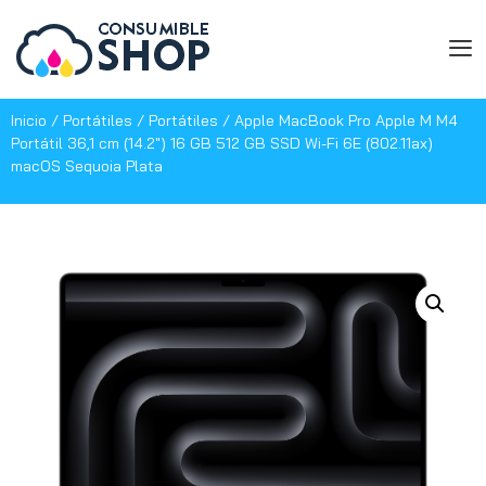
Inicio
/
Portátiles
/
Portátiles
/ Apple MacBook Pro Apple M M4
Portátil 36,1 cm (14.2″) 16 GB 512 GB SSD Wi-Fi 6E (802.11ax)
macOS Sequoia Plata