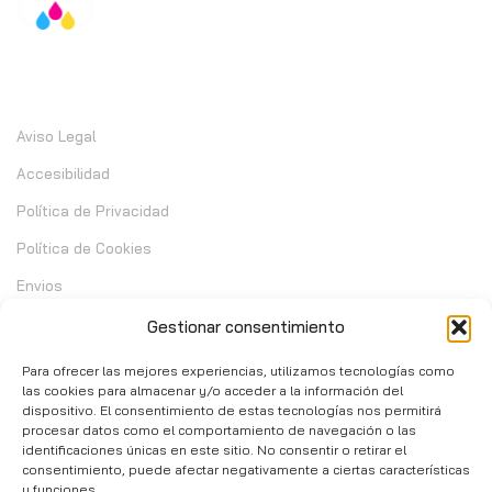
Información
Aviso Legal
Accesibilidad
Política de Privacidad
Política de Cookies
Envios
Garantia
Gestionar consentimiento
Cambios y Devoluciones
Para ofrecer las mejores experiencias, utilizamos tecnologías como
las cookies para almacenar y/o acceder a la información del
dispositivo. El consentimiento de estas tecnologías nos permitirá
Contacto
procesar datos como el comportamiento de navegación o las
identificaciones únicas en este sitio. No consentir o retirar el
consentimiento, puede afectar negativamente a ciertas características
C/ Telera de Cortijo Chico 14 - Mijas 29651
y funciones.