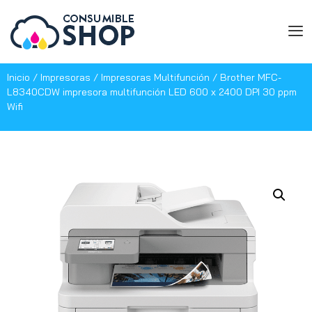
Inicio
/
Impresoras
/
Impresoras Multifunción
/ Brother MFC-
L8340CDW impresora multifunción LED 600 x 2400 DPI 30 ppm
Wifi