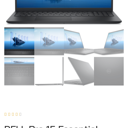




