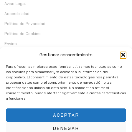
Aviso Legal
Accesibilidad
Política de Privacidad
Política de Cookies
Envios
Garantia
Gestionar consentimiento
Cambios y Devoluciones
Para ofrecer las mejores experiencias, utilizamos tecnologías como
las cookies para almacenar y/o acceder a la información del
dispositivo. El consentimiento de estas tecnologías nos permitirá
Contacto
procesar datos como el comportamiento de navegación o las
identificaciones únicas en este sitio. No consentir o retirar el
consentimiento, puede afectar negativamente a ciertas características
C/ Telera de Cortijo Chico 14 - Mijas 29651
y funciones.
951 10 02 37
ACEPTAR
info@consumibleshop.es
DENEGAR