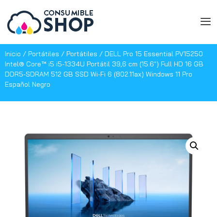
Inicio
/
Portátiles
/
Portátiles
/ DELL Pro 15 Essential PV15250
Intel® Core™ i5 i5-1334U Portátil 39,6 cm (15.6″) Full HD 16 GB
DDR5-SDRAM 512 GB SSD Wi-Fi 6 (802.11ax) Windows 11 Pro
Español Negro