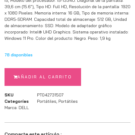
i5, Modelo del procesador: i5-1334U. Diagonal de la pantalla:
39,6 cm (15.6″), Tipo HD: Full HD, Resolución de la pantalla: 1920
x 1080 Pixeles. Memoria interna: 16 GB, Tipo de memoria interna:
DDR5-SDRAM. Capacidad total de almacenaje: 512 GB, Unidad
de almacenamiento: SSD. Modelo de adaptador gráfico
incorporado: Intel® UHD Graphics. Sistema operativo instalado:
Windows 11 Pro. Color del producto: Negro. Peso: 1,9 kg
78 disponibles
AÑADIR AL CARRITO
SKU
PT042731507
Categorías
Portátiles
,
Portátiles
Marca:
DELL
Comparte este artículo :