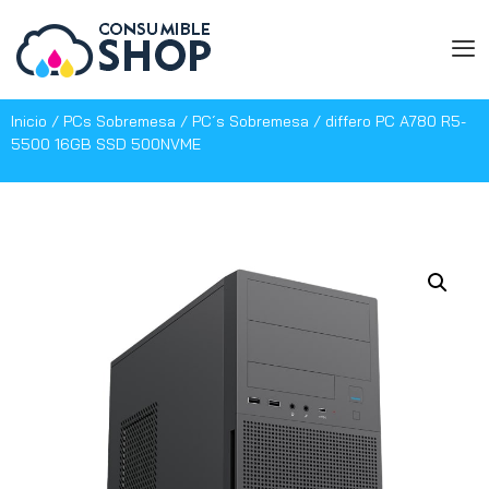
Inicio
/
PCs Sobremesa
/
PC´s Sobremesa
/ differo PC A780 R5-
5500 16GB SSD 500NVME