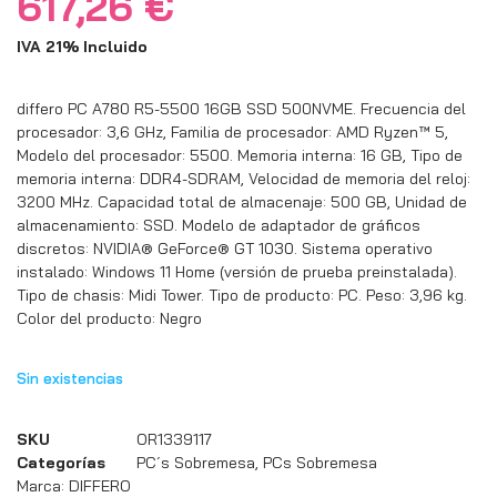
617,26
€
IVA 21% Incluido
differo PC A780 R5-5500 16GB SSD 500NVME. Frecuencia del
procesador: 3,6 GHz, Familia de procesador: AMD Ryzen™ 5,
Modelo del procesador: 5500. Memoria interna: 16 GB, Tipo de
memoria interna: DDR4-SDRAM, Velocidad de memoria del reloj:
3200 MHz. Capacidad total de almacenaje: 500 GB, Unidad de
almacenamiento: SSD. Modelo de adaptador de gráficos
discretos: NVIDIA® GeForce® GT 1030. Sistema operativo
instalado: Windows 11 Home (versión de prueba preinstalada).
Tipo de chasis: Midi Tower. Tipo de producto: PC. Peso: 3,96 kg.
Color del producto: Negro
Sin existencias
SKU
OR1339117
Categorías
PC´s Sobremesa
,
PCs Sobremesa
Marca:
DIFFERO