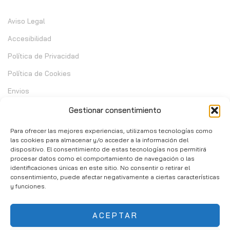
Aviso Legal
Accesibilidad
Política de Privacidad
Política de Cookies
Envios
Garantia
Gestionar consentimiento
Cambios y Devoluciones
Para ofrecer las mejores experiencias, utilizamos tecnologías como
las cookies para almacenar y/o acceder a la información del
dispositivo. El consentimiento de estas tecnologías nos permitirá
Contacto
procesar datos como el comportamiento de navegación o las
identificaciones únicas en este sitio. No consentir o retirar el
consentimiento, puede afectar negativamente a ciertas características
C/ Telera de Cortijo Chico 14 - Mijas 29651
y funciones.
951 10 02 37
ACEPTAR
info@consumibleshop.es