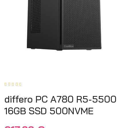





differo PC A780 R5-5500
16GB SSD 500NVME