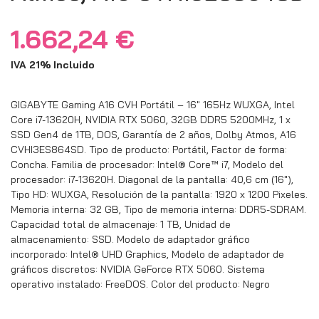
1.662,24
€
IVA 21% Incluido
GIGABYTE Gaming A16 CVH Portátil – 16″ 165Hz WUXGA, Intel
Core i7-13620H, NVIDIA RTX 5060, 32GB DDR5 5200MHz, 1 x
SSD Gen4 de 1TB, DOS, Garantía de 2 años, Dolby Atmos, A16
CVHI3ES864SD. Tipo de producto: Portátil, Factor de forma:
Concha. Familia de procesador: Intel® Core™ i7, Modelo del
procesador: i7-13620H. Diagonal de la pantalla: 40,6 cm (16″),
Tipo HD: WUXGA, Resolución de la pantalla: 1920 x 1200 Pixeles.
Memoria interna: 32 GB, Tipo de memoria interna: DDR5-SDRAM.
Capacidad total de almacenaje: 1 TB, Unidad de
almacenamiento: SSD. Modelo de adaptador gráfico
incorporado: Intel® UHD Graphics, Modelo de adaptador de
gráficos discretos: NVIDIA GeForce RTX 5060. Sistema
operativo instalado: FreeDOS. Color del producto: Negro