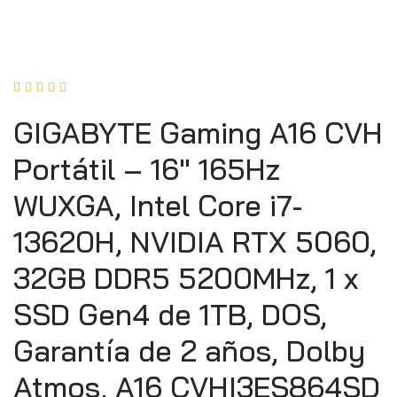





GIGABYTE Gaming A16 CVH
Portátil – 16″ 165Hz
WUXGA, Intel Core i7-
13620H, NVIDIA RTX 5060,
32GB DDR5 5200MHz, 1 x
SSD Gen4 de 1TB, DOS,
Garantía de 2 años, Dolby
Atmos, A16 CVHI3ES864SD