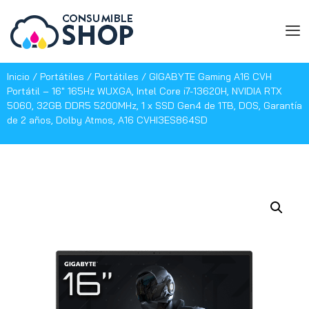
Inicio
/
Portátiles
/
Portátiles
/ GIGABYTE Gaming A16 CVH
Portátil – 16″ 165Hz WUXGA, Intel Core i7-13620H, NVIDIA RTX
5060, 32GB DDR5 5200MHz, 1 x SSD Gen4 de 1TB, DOS, Garantía
de 2 años, Dolby Atmos, A16 CVHI3ES864SD