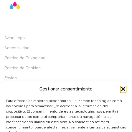
Información
Aviso Legal
Accesibilidad
Política de Privacidad
Política de Cookies
Envios
Garantia
Gestionar consentimiento
Cambios y Devoluciones
Para ofrecer las mejores experiencias, utilizamos tecnologías como
las cookies para almacenar y/o acceder a la información del
dispositivo. El consentimiento de estas tecnologías nos permitirá
Contacto
procesar datos como el comportamiento de navegación o las
identificaciones únicas en este sitio. No consentir o retirar el
consentimiento, puede afectar negativamente a ciertas características
C/ Telera de Cortijo Chico 14 - Mijas 29651