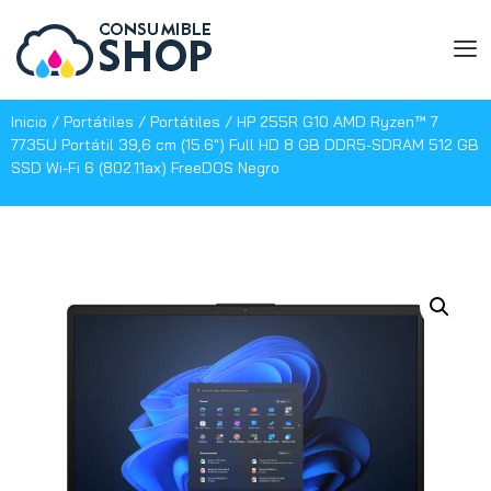
Inicio
/
Portátiles
/
Portátiles
/ HP 255R G10 AMD Ryzen™ 7
7735U Portátil 39,6 cm (15.6″) Full HD 8 GB DDR5-SDRAM 512 GB
SSD Wi-Fi 6 (802.11ax) FreeDOS Negro