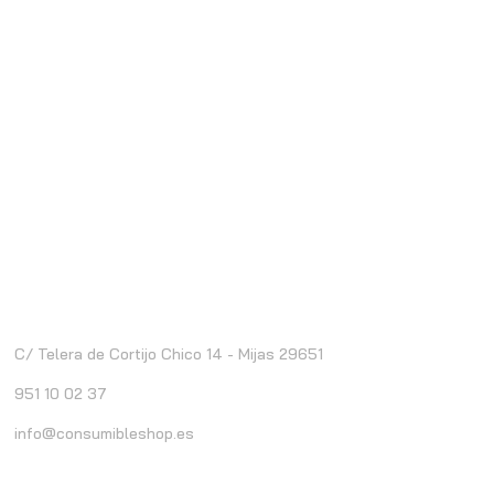
ontacto
C/ Telera de Cortijo Chico 14 - Mijas 29651
951 10 02 37
info@consumibleshop.es