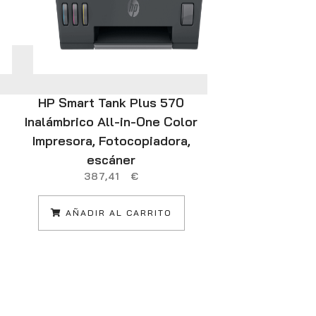
HP Smart Tank Plus 570
Canon MA
Inalámbrico All-in-One Color
Inyección de
Impresora, Fotocopiadora,
1200 DPI
15
escáner
387,41
€
AÑADIR
AÑADIR AL CARRITO