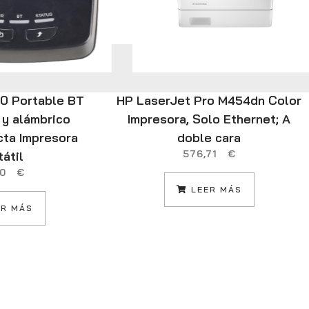
80 Portable BT
HP LaserJet Pro M454dn Color
 y alámbrico
Impresora, Solo Ethernet; A
cta Impresora
doble cara
576,71
€
tátil
,00
€
LEER MÁS
R MÁS