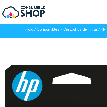
Inicio
/
Consumibles
/
Cartuchos de Tinta
/ HP 