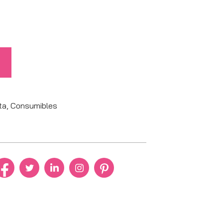
ta
,
Consumibles