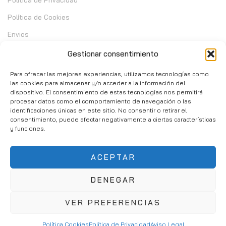
Política de Privacidad
Política de Cookies
Envios
Garantia
Gestionar consentimiento
Cambios y Devoluciones
Para ofrecer las mejores experiencias, utilizamos tecnologías como
las cookies para almacenar y/o acceder a la información del
dispositivo. El consentimiento de estas tecnologías nos permitirá
Contacto
procesar datos como el comportamiento de navegación o las
identificaciones únicas en este sitio. No consentir o retirar el
consentimiento, puede afectar negativamente a ciertas características
C/ Telera de Cortijo Chico 14 - Mijas 29651
y funciones.
951 10 02 37
ACEPTAR
info@consumibleshop.es
DENEGAR
VER PREFERENCIAS
Política Cookies
Política de Privacidad
Aviso Legal