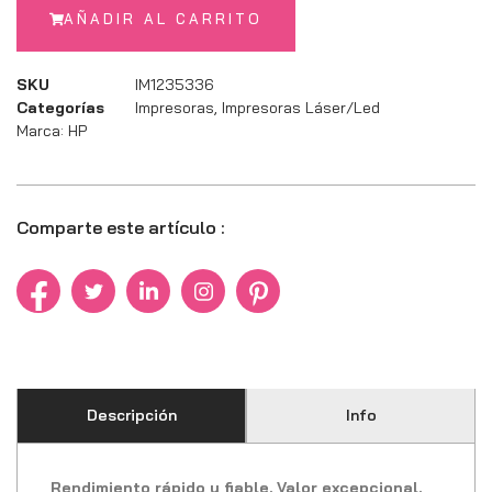
AÑADIR AL CARRITO
SKU
IM1235336
Categorías
Impresoras
,
Impresoras Láser/Led
Marca:
HP
Comparte este artículo :
Descripción
Info
Rendimiento rápido y fiable. Valor excepcional.