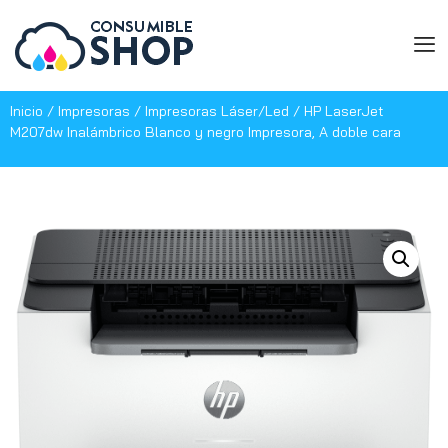
Inicio
/
Impresoras
/
Impresoras Láser/Led
/ HP LaserJet
M207dw Inalámbrico Blanco y negro Impresora, A doble cara