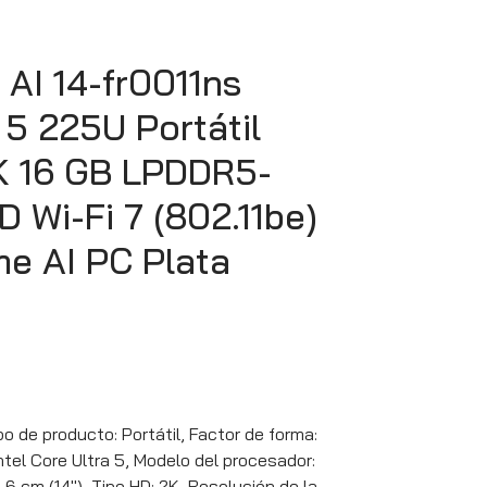
AI 14-fr0011ns
a 5 225U Portátil
2K 16 GB LPDDR5-
 Wi-Fi 7 (802.11be)
e AI PC Plata
o de producto: Portátil, Factor de forma:
ntel Core Ultra 5, Modelo del procesador:
,6 cm (14″), Tipo HD: 2K, Resolución de la