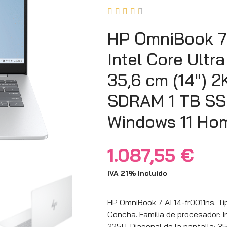





HP OmniBook 7 
Intel Core Ultr
35,6 cm (14″) 
SDRAM 1 TB SSD
Windows 11 Hom
1.087,55
€
IVA 21% Incluido
HP OmniBook 7 AI 14-fr0011ns. Tip
Concha. Familia de procesador: I
225U. Diagonal de la pantalla: 35