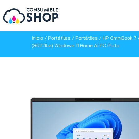
Inicio
/
Portátiles
/
Portátiles
/ HP OmniBook 7 A
(802.11be) Windows 11 Home AI PC Plata