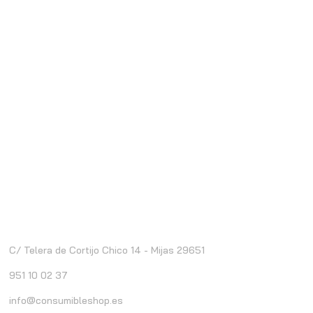
ontacto
C/ Telera de Cortijo Chico 14 - Mijas 29651
951 10 02 37
info@consumibleshop.es