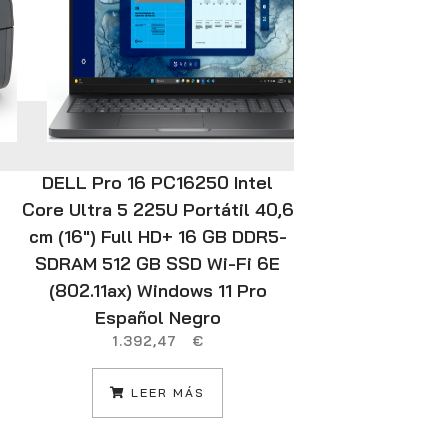
DELL Pro 16 PC16250 Intel
Canon PIXMA 
Core Ultra 5 225U Portátil 40,6
de tinta A4 
cm (16″) Full HD+ 16 GB DDR5-
22
SDRAM 512 GB SSD Wi-Fi 6E
(802.11ax) Windows 11 Pro
AÑADIR
Español Negro
1.392,47
€
LEER MÁS